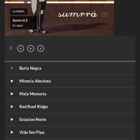
SUMRRÁ
Sumrrá 2
Errabal
Burla Negra
Minoria Absoluta
Mala Memoria
Red Roof Ridge
Estacion Norte
Vida Sen Pipa